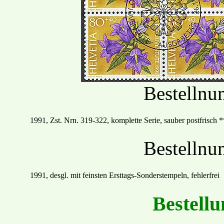
Bestelln
19
91
, Zst. Nrn.
319
-
322, komplette Serie, sauber postfrisch
*
Bestelln
1991, desgl. mit feinsten
Ersttags
-Sonder
stempel
n
,
fehlerfrei
Bestellu