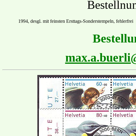
Bestelln
1994, desgl. mit feinsten
Ersttags
-Sonder
stempel
n
,
fehlerfrei
Bestellu
max.a.buerl