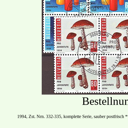
Bestelln
19
94
, Zst. Nrn.
332
-
335, komplette Serie, sauber postfrisch
*