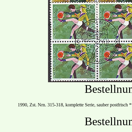
Bestelln
19
90
, Zst. Nrn.
315
-
318, komplette Serie, sauber postfrisch
*
Bestelln