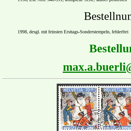
Bestelln
1998, desgl. mit feinsten
Ersttags
-Sonder
stempel
n
,
fehlerfrei
Bestellu
max.a.buerl