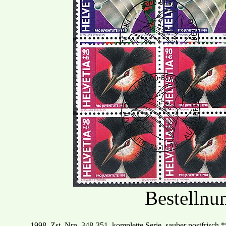
Bestelln
19
98
, Zst. Nrn.
348
-
351, komplette Serie, sauber postfrisch
*