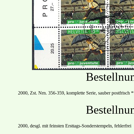
Bestelln
2000
, Zst. Nrn.
356
-
359, komplette Serie, sauber postfrisch
*
Bestelln
2000, desgl. mit feinsten
Ersttags
-Sonder
stempel
n
,
fehlerfrei