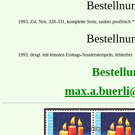
Bestelln
19
93
, Zst. Nrn.
328
-
331, komplette Serie, sauber postfrisch
*
Bestelln
1993, desgl. mit feinsten
Ersttags
-Sonder
stempel
n
,
fehlerfrei
Bestellu
max.a.buerl