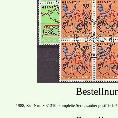
Bestelln
19
88
, Zst. Nrn.
307
-
310, komplette Serie, sauber postfrisch
*