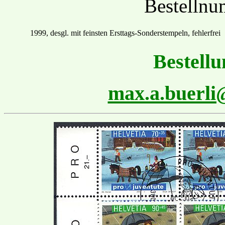
Bestelln
1999, desgl. mit feinsten
Ersttags
-Sonder
stempel
n
,
fehlerfrei
Bestellu
max.a.buerl