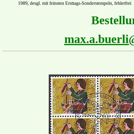
1989, desgl. mit feinsten
Ersttags
-Sonder
stempel
n
,
fehlerfrei
Bestellu
max.a.buerl