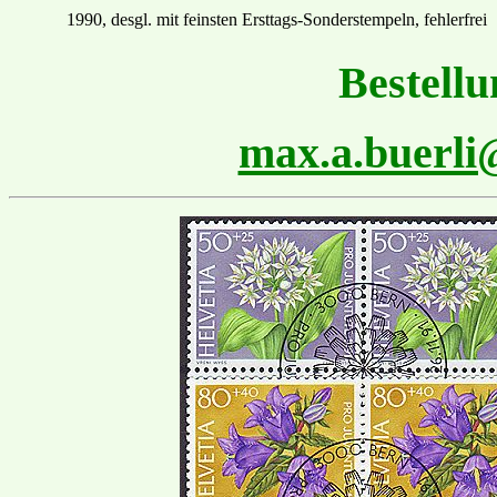
1990, desgl. mit feinsten
Ersttags
-Sonder
stempel
n
,
fehlerfrei
Bestellu
max.a.buerl