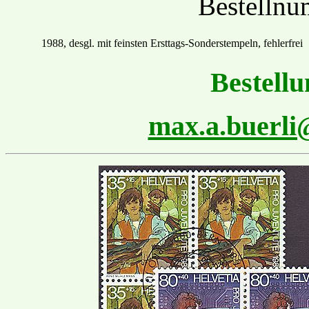
Bestelln
1988, desgl. mit feinsten
Ersttags
-Sonder
stempel
n
,
fehlerfrei
Bestellu
max.a.buerl