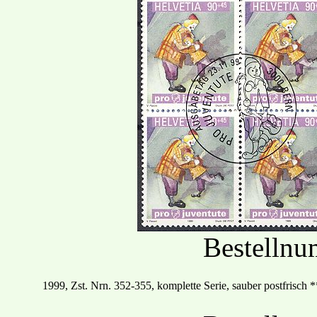
Bestelln
19
99
, Zst. Nrn.
352
-
355, komplette Serie, sauber postfrisch
*