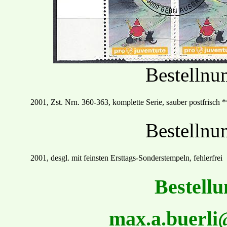
Bestelln
2001
, Zst. Nrn.
360
-
363, komplette Serie, sauber postfrisch
*
Bestelln
2001, desgl. mit feinsten
Ersttags
-Sonder
stempel
n
,
fehlerfrei
Bestellu
max.a.buerl