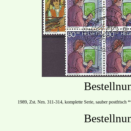
Bestelln
19
89
, Zst. Nrn.
311
-
314, komplette Serie, sauber postfrisch
*
Bestelln