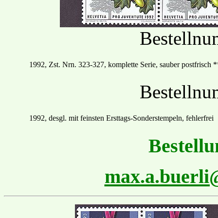
Bestelln
19
92
, Zst. Nrn.
323
-
327, komplette Serie, sauber postfrisch
*
Bestelln
1992, desgl. mit feinsten
Ersttags
-Sonder
stempel
n
,
fehlerfrei
Bestellu
max.a.buerl