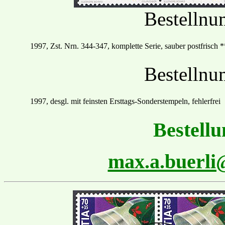
Bestelln
19
97
, Zst. Nrn.
344
-
347, komplette Serie, sauber postfrisch
*
Bestelln
1997, desgl. mit feinsten
Ersttags
-Sonder
stempel
n
,
fehlerfrei
Bestellu
max.a.buerl