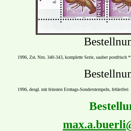
Bestelln
19
96
, Zst. Nrn.
340
-
343, komplette Serie, sauber postfrisch
*
Bestelln
1996, desgl. mit feinsten
Ersttags
-Sonder
stempel
n
,
fehlerfrei
Bestellu
max.a.buerl