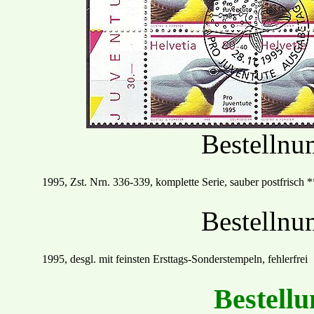
Bestelln
19
95
, Zst. Nrn.
336
-
339, komplette Serie, sauber postfrisch
*
Bestelln
1995, desgl. mit feinsten
Ersttags
-Sonder
stempel
n
,
fehlerfrei
Bestellu