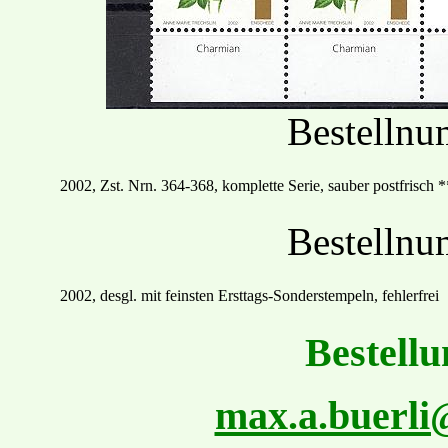
Bestelln
2002
, Zst. Nrn.
364
-
368, komplette Serie, sauber postfrisch
*
Bestelln
2002, desgl. mit feinsten
Ersttags
-Sonder
stempel
n
,
fehlerfrei
Bestellu
max.a.buerl