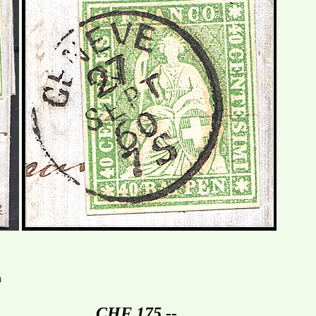
n
CHF 175.--